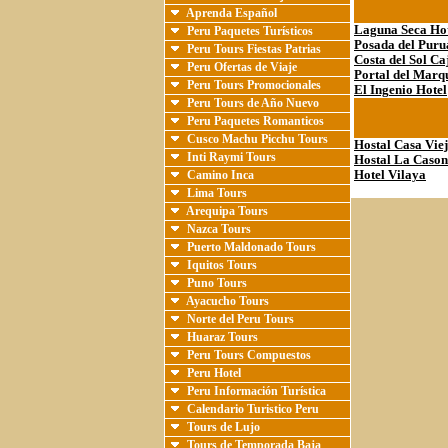
Aprenda Español
Laguna Seca Ho
Peru Paquetes Turísticos
Posada del Puru
Peru Tours Fiestas Patrias
Costa del Sol C
Peru Ofertas de Viaje
Portal del Marq
Peru Tours Promocionales
El Ingenio Hotel
Peru Tours de Año Nuevo
Peru Paquetes Romanticos
Cusco Machu Picchu Tours
Hostal Casa Vie
Inti Raymi Tours
Hostal La Caso
Camino Inca
Hotel Vilaya
Lima Tours
Arequipa Tours
Nazca Tours
Puerto Maldonado Tours
Iquitos Tours
Puno Tours
Ayacucho Tours
Norte del Peru Tours
Huaraz Tours
Peru Tours Compuestos
Peru Hotel
Peru Información Turística
Calendario Turistico Peru
Tours de Lujo
Tours de Temporada Baja