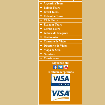
Argentina Tours
Bolivia Tours
Brazil Tours
Colombia Tours
Chile Tours
Ecuador Tours
Caribe Tours
Galería de Imágenes
Testimonios
Contrato de Viajes
Directorio de Viajes
Mapa de Sitio
Nosotros
Contáctenos
Síguenos en:
También aceptamos