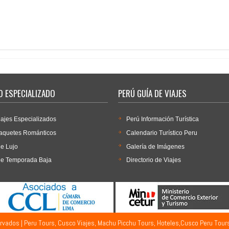
 ESPECIALIZADO
PERÚ GUÍ­A DE VIAJES
iajes Especializados
Perú Información Turística
aquetes Románticos
Calendario Turí­stico Peru
de Lujo
Galería de Imágenes
de Temporada Baja
Directorio de Viajes
rvados | Peru Tours, Cusco Viajes, Machu Picchu Tours, Hoteles,Cusco Peru Tour