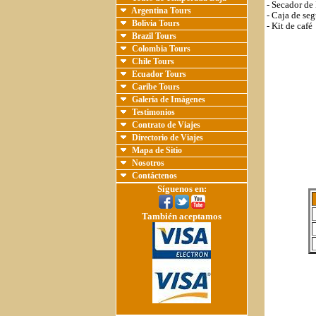
- Secador de
Argentina Tours
- Caja de se
Bolivia Tours
- Kit de café
Brazil Tours
Colombia Tours
Chile Tours
Ecuador Tours
Caribe Tours
Galería de Imágenes
Testimonios
Contrato de Viajes
Directorio de Viajes
Mapa de Sitio
Nosotros
Contáctenos
Síguenos en:
También aceptamos