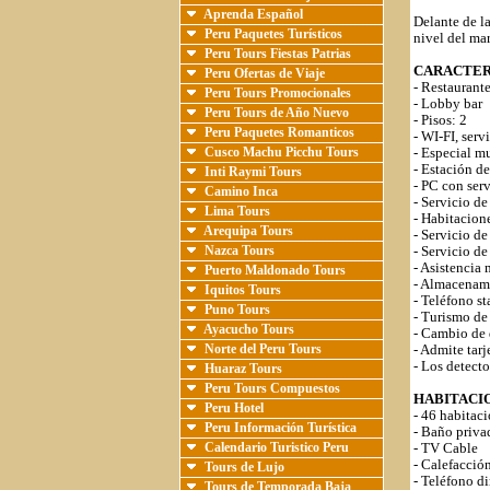
Aprenda Español
Delante de la
Peru Paquetes Turísticos
nivel del ma
Peru Tours Fiestas Patrias
CARACTER
Peru Ofertas de Viaje
- Restaurant
Peru Tours Promocionales
- Lobby bar
Peru Tours de Año Nuevo
- Pisos: 2
Peru Paquetes Romanticos
- WI-FI, serv
Cusco Machu Picchu Tours
- Especial m
- Estación d
Inti Raymi Tours
- PC con serv
Camino Inca
- Servicio de
Lima Tours
- Habitacion
Arequipa Tours
- Servicio de
Nazca Tours
- Servicio de
- Asistencia
Puerto Maldonado Tours
- Almacenami
Iquitos Tours
- Teléfono s
Puno Tours
- Turismo de
Ayacucho Tours
- Cambio de 
Norte del Peru Tours
- Admite tar
- Los detecto
Huaraz Tours
Peru Tours Compuestos
HABITACI
Peru Hotel
- 46 habitaci
Peru Información Turística
- Baño priva
Calendario Turistico Peru
- TV Cable
- Calefacció
Tours de Lujo
- Teléfono d
Tours de Temporada Baja