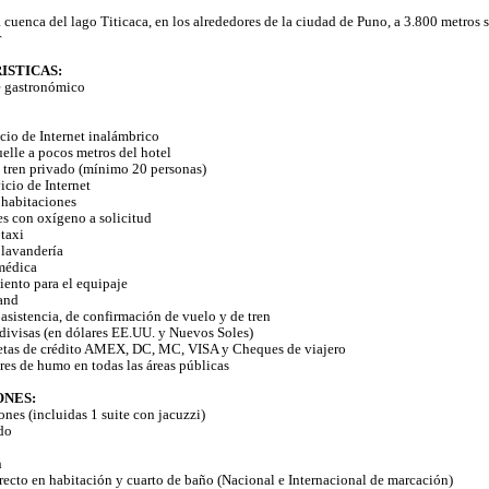
 cuenca del lago Titicaca, en los alrededores de la ciudad de Puno, a 3.800 metros s
r
ISTICAS:
e gastronómico
icio de Internet inalámbrico
uelle a pocos metros del hotel
e tren privado (mínimo 20 personas)
icio de Internet
 habitaciones
es con oxígeno a solicitud
 taxi
 lavandería
 médica
ento para el equipaje
tand
 asistencia, de confirmación de vuelo y de tren
divisas (en dólares EE.UU. y Nuevos Soles)
jetas de crédito AMEX, DC, MC, VISA y Cheques de viajero
res de humo en todas las áreas públicas
ONES:
ones (incluidas 1 suite con jacuzzi)
do
n
irecto en habitación y cuarto de baño (Nacional e Internacional de marcación)