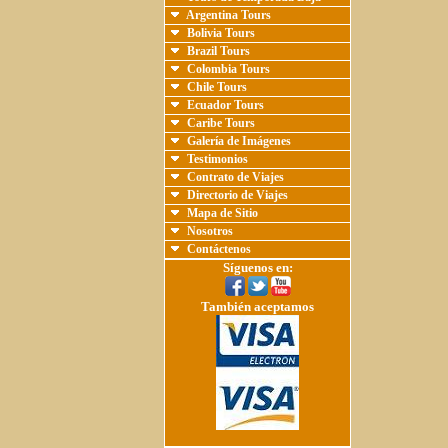
Argentina Tours
Bolivia Tours
Brazil Tours
Colombia Tours
Chile Tours
Ecuador Tours
Caribe Tours
Galería de Imágenes
Testimonios
Contrato de Viajes
Directorio de Viajes
Mapa de Sitio
Nosotros
Contáctenos
Síguenos en:
También aceptamos