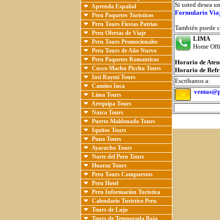
Si usted desea u
Aprenda Español
Formulario Via
Peru Paquetes Turísticos
Peru Tours Fiestas Patrias
También puede co
Peru Ofertas de Viaje
LIMA
(+
Peru Tours Promocionales
Home Off
Peru Tours de Año Nuevo
Peru Paquetes Romanticos
Horario de Aten
Cusco Machu Picchu Tours
Horario de Refr
Inti Raymi Tours
Escríbanos a:
Camino Inca
ventas@p
Lima Tours
Arequipa Tours
Nazca Tours
Puerto Maldonado Tours
Iquitos Tours
Puno Tours
Ayacucho Tours
Norte del Peru Tours
Huaraz Tours
Peru Tours Compuestos
Peru Hotel
Peru Información Turística
Calendario Turistico Peru
Tours de Lujo
Tours de Temporada Baja