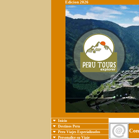
Edicion 2026
Inicio
Destinos Peru
Con
Peru Viajes Especializados
Personalice su Viaje