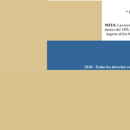
* 
NOTA:
Las leye
menos del 18% d
ingreso al/los 
202
6 - Todos los derechos 