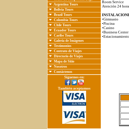
Room Service
Argentina Tours
Atención 24 hora
Bolivia Tours
Brazil Tours
INSTALACIONE
•Gimnasio
Colombia Tours
•Piscina
Chile Tours
•Casino
Ecuador Tours
•Business Center
Caribe Tours
•Estacionamient
Galería de Imágenes
Testimonios
Contrato de Viajes
Directorio de Viajes
Mapa de Sitio
Nosotros
Contáctenos
Síguenos en:
También aceptamos