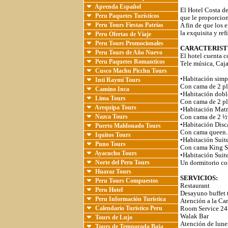
Aprenda Español
El Hotel Costa de
Peru Paquetes Turísticos
que le proporcio
Peru Tours Fiestas Patrias
A fin de que los 
la exquisita y re
Peru Ofertas de Viaje
Peru Tours Promocionales
CARACTERIST
Peru Tours de Año Nuevo
El hotel cuenta 
Peru Paquetes Romanticos
Tele música, Caja
Cusco Machu Picchu Tours
•Habitación simp
Inti Raymi Tours
Con cama de 2 pl
Camino Inca
•Habitación dobl
Lima Tours
Con cama de 2 pl
Arequipa Tours
•Habitación Matr
Nazca Tours
Con cama de 2 ½ 
•Habitación Disc
Puerto Maldonado Tours
Con cama queen.
Iquitos Tours
•Habitación Suite
Puno Tours
Con cama King Si
Ayacucho Tours
•Habitación Suite
Norte del Peru Tours
Un dormitorio co
Huaraz Tours
SERVICIOS:
Peru Tours Compuestos
Restaurant
Peru Hotel
Desayuno buffet t
Peru Información Turística
Atención a la Car
Calendario Turistico Peru
Room Service 24
Walak Bar
Tours de Lujo
Atención de lunes
Tours de Temporada Baja