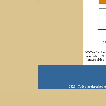
* 
NOTA:
Las leye
menos del 18% d
ingreso al/los 
202
6 - Todos los derechos 