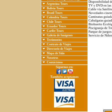
Disponibilidad d
Argentina Tours
TV y DVD en las 
Bolivia Tours
Cable vía Satélit
Brazil Tours
Novedades cinem
Caminatas guiada
Colombia Tours
Cabalgatas guiada
Chile Tours
Biohuerto Ecoló
Ecuador Tours
Piscigranja de T
Caribe Tours
Parque de juegos
Galería de Imágenes
Servicio de Niñe
Testimonios
Contrato de Viajes
Directorio de Viajes
Mapa de Sitio
Nosotros
Contáctenos
Síguenos en:
También aceptamos