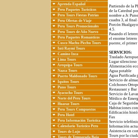
Aprenda Español
Partiendo de la P
Peru Paquetes Turísticos
de la Catedral por
Peru Tours Fiestas Patrias
nombre a Jr. Puno,
cuadra 3, al fina
Peru Ofertas de Viaje
Porcón Hualgayoc
Peru Tours Promocionales
4.5.
Peru Tours de Año Nuevo
Pasando el letrer
Peru Paquetes Romanticos
el enorme letrero
Cusco Machu Picchu Tours
puente, el primer 
Inti Raymi Tours
SERVICIOS:
Camino Inca
Traslado Aeropuer
Lima Tours
Lugar silencioso 
Arequipa Tours
Alimentación ecol
Nazca Tours
Agua potable
Agua Purificada 
Puerto Maldonado Tours
Servicio de alma
Iquitos Tours
Colchones Ortop
Puno Tours
Restaurant y Bar
Ayacucho Tours
Servicio de Lava
Norte del Peru Tours
Médico de Emerg
Caja de Seguridad
Huaraz Tours
Habitaciones con
Peru Tours Compuestos
Edificación histó
Peru Hotel
Fax
Peru Información Turística
Servicio telefóni
Calendario Turistico Peru
Información actu
Asistencia en com
Tours de Lujo
Tours por la ciud
Tours de Temporada Baja