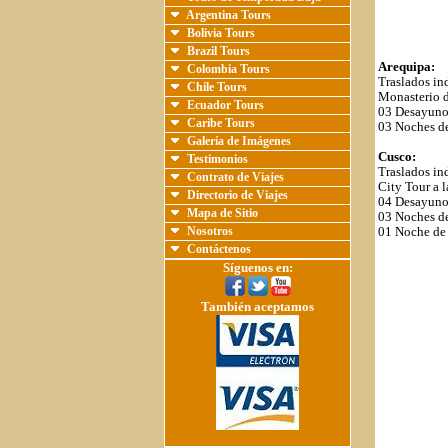
Argentina Tours
Bolivia Tours
Brazil Tours
Arequipa:
Colombia Tours
Traslados in
Chile Tours
Monasterio d
Ecuador Tours
03 Desayuno
Caribe Tours
03 Noches de
Galería de Imágenes
Cusco:
Testimonios
Traslados in
Contrato de Viajes
City Tour a 
Directorio de Viajes
04 Desayuno
Mapa de Sitio
03 Noches d
Nosotros
01 Noche de 
Contáctenos
Síguenos en:
También aceptamos