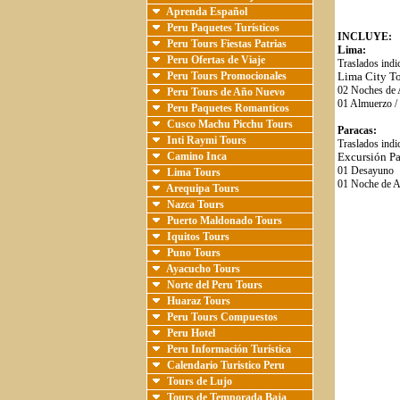
Aprenda Español
Peru Paquetes Turísticos
INCLUYE:
Peru Tours Fiestas Patrias
L
ima:
Peru Ofertas de Viaje
Traslados indi
Peru Tours Promocionales
Lima City To
02 Noches de 
Peru Tours de Año Nuevo
01 Almuerzo /
Peru Paquetes Romanticos
Cusco Machu Picchu Tours
Paracas
:
Inti Raymi Tours
Traslados indi
Camino Inca
Excursión Pa
01 Desayuno
Lima Tours
01 Noche de A
Arequipa Tours
Nazca Tours
Puerto Maldonado Tours
Iquitos Tours
Puno Tours
Ayacucho Tours
Norte del Peru Tours
Huaraz Tours
Peru Tours Compuestos
Peru Hotel
Peru Información Turística
Calendario Turistico Peru
Tours de Lujo
Tours de Temporada Baja