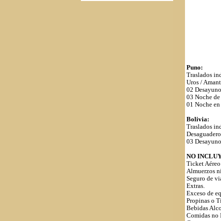
Puno:
Traslados in
Uros / Amant
02 Desayuno
03 Noche de
01 Noche en
Bolivia:
Traslados in
Desaguadero 
03 Desayuno
NO INCLUY
Ticket Aéreo
Almuerzos ni
Seguro de vi
Extras.
Exceso de eq
Propinas o T
Bebidas Alco
Comidas no E