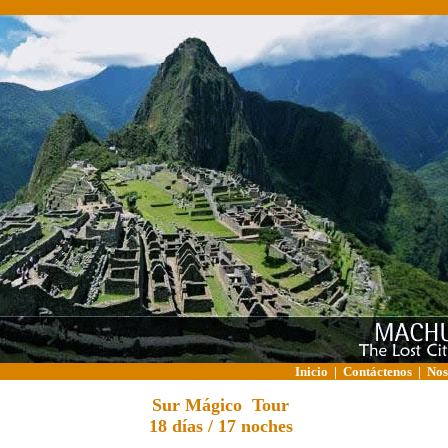
Inicio
|
Contáctenos
|
Nos
Sur Mágico Tour
18
días / 17 noches