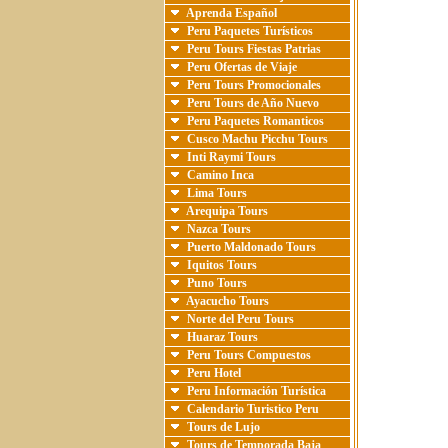
Aprenda Español
Peru Paquetes Turísticos
Peru Tours Fiestas Patrias
Peru Ofertas de Viaje
Peru Tours Promocionales
Peru Tours de Año Nuevo
Peru Paquetes Romanticos
Cusco Machu Picchu Tours
Inti Raymi Tours
Camino Inca
Lima Tours
Arequipa Tours
Nazca Tours
Puerto Maldonado Tours
Iquitos Tours
Puno Tours
Ayacucho Tours
Norte del Peru Tours
Huaraz Tours
Peru Tours Compuestos
Peru Hotel
Peru Información Turística
Calendario Turistico Peru
Tours de Lujo
Tours de Temporada Baja