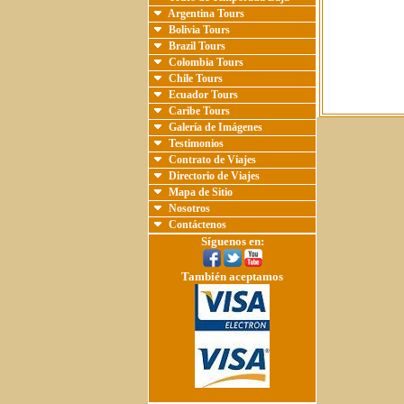
Argentina Tours
Bolivia Tours
Brazil Tours
Colombia Tours
Chile Tours
Ecuador Tours
Caribe Tours
Galería de Imágenes
Testimonios
Contrato de Viajes
Directorio de Viajes
Mapa de Sitio
Nosotros
Contáctenos
Síguenos en:
También aceptamos