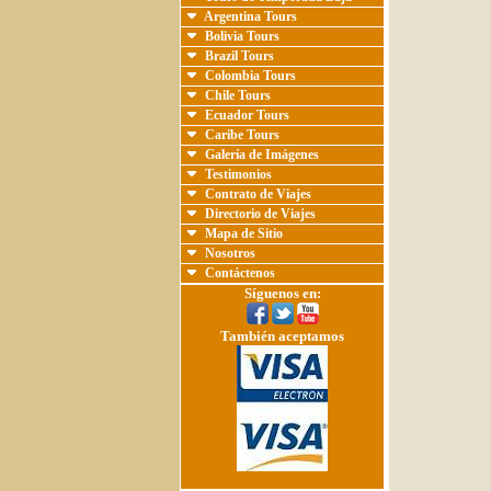
Argentina Tours
Bolivia Tours
Brazil Tours
Colombia Tours
Chile Tours
Ecuador Tours
Caribe Tours
Galería de Imágenes
Testimonios
Contrato de Viajes
Directorio de Viajes
Mapa de Sitio
Nosotros
Contáctenos
Síguenos en:
También aceptamos