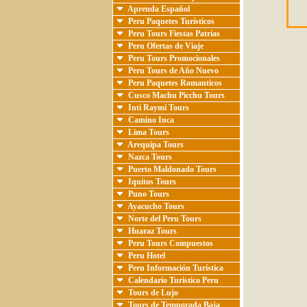
Aprenda Español
Peru Paquetes Turísticos
Peru Tours Fiestas Patrias
Peru Ofertas de Viaje
Peru Tours Promocionales
Peru Tours de Año Nuevo
Peru Paquetes Romanticos
Cusco Machu Picchu Tours
Inti Raymi Tours
Camino Inca
Lima Tours
Arequipa Tours
Nazca Tours
Puerto Maldonado Tours
Iquitos Tours
Puno Tours
Ayacucho Tours
Norte del Peru Tours
Huaraz Tours
Peru Tours Compuestos
Peru Hotel
Peru Información Turística
Calendario Turistico Peru
Tours de Lujo
Tours de Temporada Baja